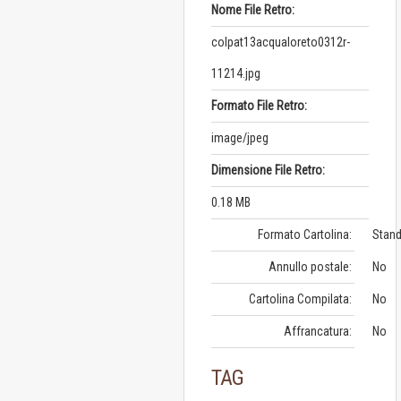
Nome File Retro:
colpat13acqualoreto0312r-
11214.jpg
Formato File Retro:
image/jpeg
Dimensione File Retro:
0.18 MB
Formato Cartolina:
Stand
Annullo postale:
No
Cartolina Compilata:
No
Affrancatura:
No
TAG