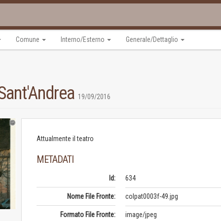
Comune
Interno/Esterno
Generale/Dettaglio
 Sant'Andrea
19/09/2016
Attualmente il teatro
METADATI
Id:
634
Nome File Fronte:
colpat0003f-49.jpg
Formato File Fronte:
image/jpeg