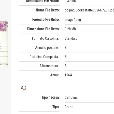
Dimensione File Fronte:
0.37 MB
Nome File Retro:
colpat08collestatte0026r-7281.jp
Formato File Retro:
image/jpeg
Dimensione File Retro:
0.28 MB
Formato Cartolina:
Standard
Annullo postale:
Si
Cartolina Compilata:
Si
Affrancatura:
Si
Anno:
1964
TAG
Tipo risorsa:
Cartolina
Tipo:
Colori