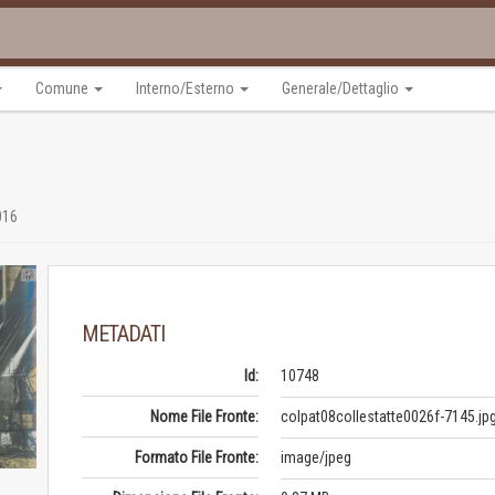
Comune
Interno/Esterno
Generale/Dettaglio
016
METADATI
Id:
10748
Nome File Fronte:
colpat08collestatte0026f-7145.jp
Formato File Fronte:
image/jpeg