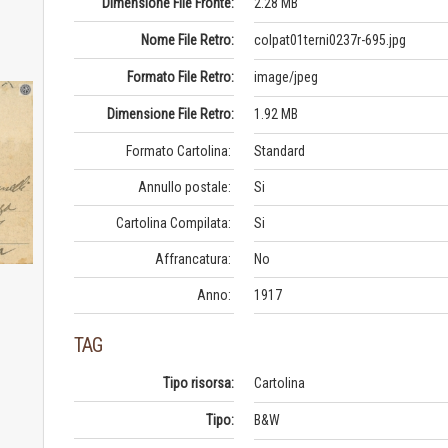
Dimensione File Fronte:
2.28 MB
Nome File Retro:
colpat01terni0237r-695.jpg
Formato File Retro:
image/jpeg
Dimensione File Retro:
1.92 MB
Formato Cartolina:
Standard
Annullo postale:
Si
Cartolina Compilata:
Si
Affrancatura:
No
Anno:
1917
TAG
Tipo risorsa:
Cartolina
Tipo:
B&W