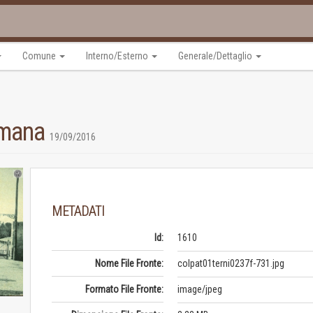
Comune
Interno/Esterno
Generale/Dettaglio
Romana
19/09/2016
METADATI
Id:
1610
Nome File Fronte:
colpat01terni0237f-731.jpg
Formato File Fronte:
image/jpeg