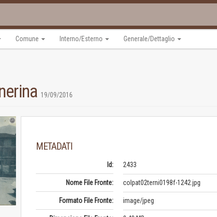
Comune
Interno/Esterno
Generale/Dettaglio
lnerina
19/09/2016
METADATI
Id:
2433
Nome File Fronte:
colpat02terni0198f-1242.jpg
Formato File Fronte:
image/jpeg