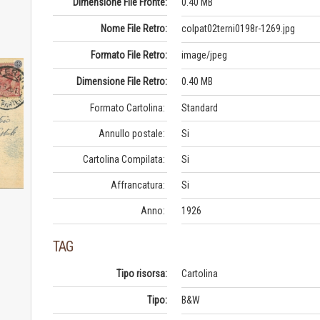
Dimensione File Fronte:
0.40 MB
Nome File Retro:
colpat02terni0198r-1269.jpg
Formato File Retro:
image/jpeg
Dimensione File Retro:
0.40 MB
Formato Cartolina:
Standard
Annullo postale:
Si
Cartolina Compilata:
Si
Affrancatura:
Si
Anno:
1926
TAG
Tipo risorsa:
Cartolina
Tipo:
B&W