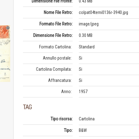
Dimensione File Fronte:
0.43 MB
Nome File Retro:
colpat04terni0136r-3940.jpg
Formato File Retro:
image/jpeg
Dimensione File Retro:
0.30 MB
Formato Cartolina:
Standard
Annullo postale:
Si
Cartolina Compilata:
Si
Affrancatura:
Si
Anno:
1957
TAG
Tipo risorsa:
Cartolina
Tipo:
B&W