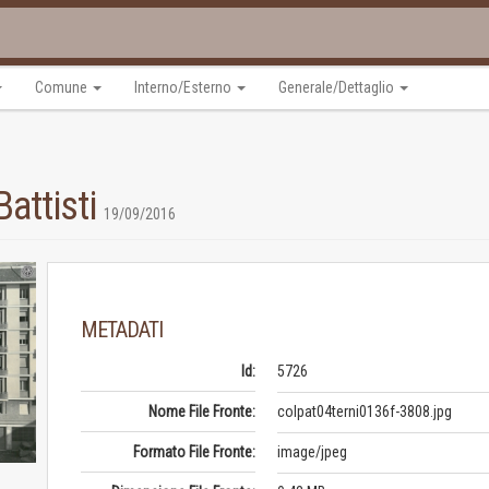
Comune
Interno/Esterno
Generale/Dettaglio
Battisti
19/09/2016
METADATI
Id:
5726
Nome File Fronte:
colpat04terni0136f-3808.jpg
Formato File Fronte:
image/jpeg