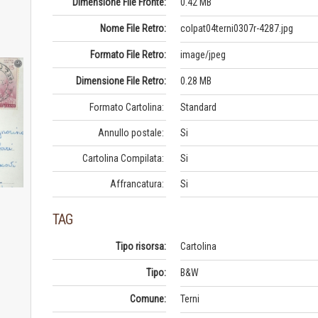
Dimensione File Fronte:
0.42 MB
Nome File Retro:
colpat04terni0307r-4287.jpg
Formato File Retro:
image/jpeg
Dimensione File Retro:
0.28 MB
Formato Cartolina:
Standard
Annullo postale:
Si
Cartolina Compilata:
Si
Affrancatura:
Si
TAG
Tipo risorsa:
Cartolina
Tipo:
B&W
Comune:
Terni