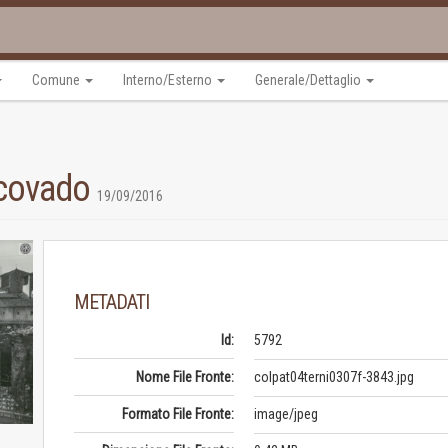
Comune
Interno/Esterno
Generale/Dettaglio
escovado
19/09/2016
METADATI
Id:
5792
Nome File Fronte:
colpat04terni0307f-3843.jpg
Formato File Fronte:
image/jpeg