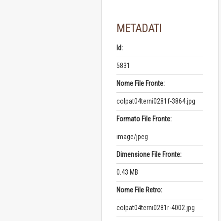
METADATI
Id:
5831
Nome File Fronte:
colpat04terni0281f-3864.jpg
Formato File Fronte:
image/jpeg
Dimensione File Fronte:
0.43 MB
Nome File Retro:
colpat04terni0281r-4002.jpg